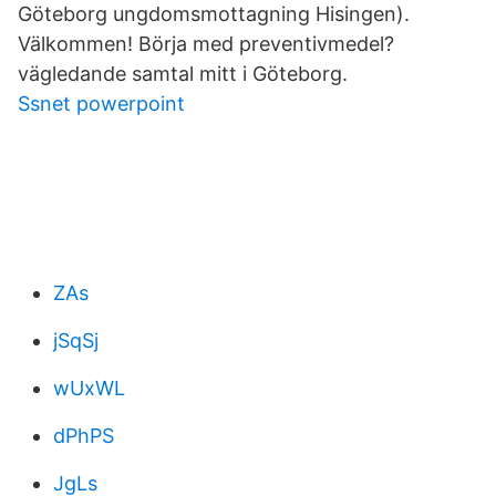
Göteborg ungdomsmottagning Hisingen).
Välkommen! Börja med preventivmedel?
vägledande samtal mitt i Göteborg.
Ssnet powerpoint
ZAs
jSqSj
wUxWL
dPhPS
JgLs